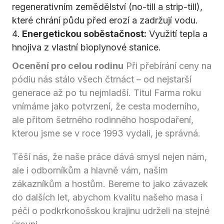
regenerativním zemědělství (no-till a strip-till),
které chrání půdu před erozí a zadržují vodu.
Energetickou soběstačnost:
Využití tepla a
hnojiva z vlastní bioplynové stanice.
Ocenění pro celou rodinu
Při přebírání ceny na
pódiu nás stálo všech čtrnáct – od nejstarší
generace až po tu nejmladší. Titul Farma roku
vnímáme jako potvrzení, že cesta moderního,
ale přitom šetrného rodinného hospodaření,
kterou jsme se v roce 1993 vydali, je správná.
Těší nás, že naše práce dává smysl nejen nám,
ale i odborníkům a hlavně vám, našim
zákazníkům a hostům. Bereme to jako závazek
do dalších let, abychom kvalitu našeho masa i
péči o podkrkonošskou krajinu udrželi na stejné