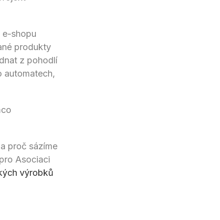
a e-shopu
ané produkty
dnat z pohodlí
o automatech,
mco
 a proč sázíme
 pro Asociaci
ských výrobků