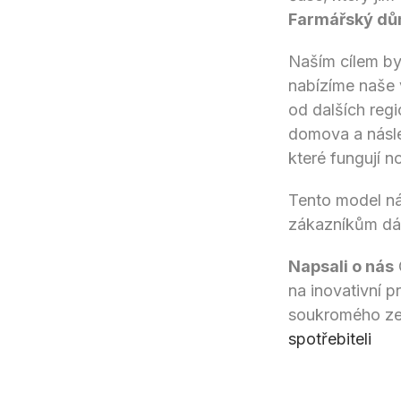
Farmářský d
Naším cílem by
nabízíme naše 
od dalších reg
domova a násle
které fungují n
Tento model ná
zákazníkům dáv
Napsali o nás
na inovativní 
soukromého ze
spotřebiteli