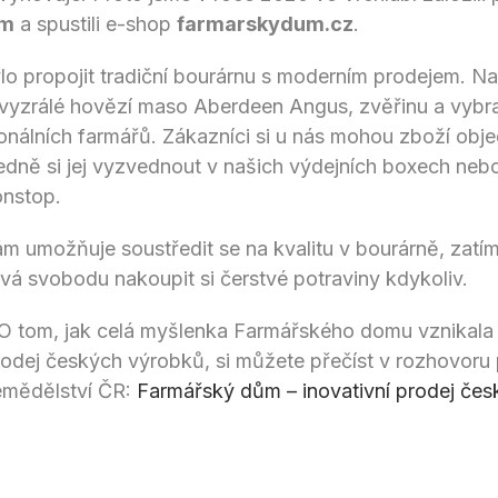
ům
a spustili e-shop
farmarskydum.cz
.
lo propojit tradiční bourárnu s moderním prodejem. N
vyzrálé hovězí maso Aberdeen Angus, zvěřinu a vybr
ionálních farmářů. Zákazníci si u nás mohou zboží obje
dně si jej vyzvednout v našich výdejních boxech neb
onstop.
m umožňuje soustředit se na kvalitu v bourárně, zatí
á svobodu nakoupit si čerstvé potraviny kdykoliv.
O tom, jak celá myšlenka Farmářského domu vznikala
prodej českých výrobků, si můžete přečíst v rozhovoru
mědělství ČR:
Farmářský dům – inovativní prodej če