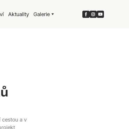
ví
Aktuality
Galerie
ků
 cestou a v
projekt