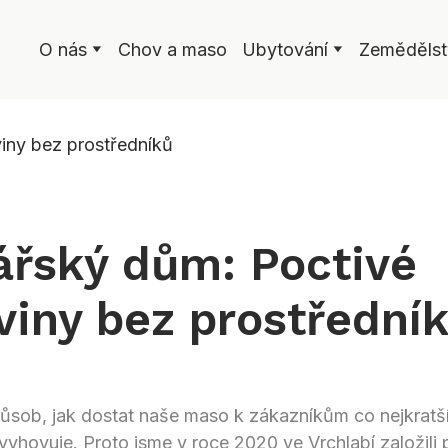
O nás
Chov a maso
Ubytování
Zemědělst
řský dům: Poctivé
viny bez prostřední
působ, jak dostat naše maso k zákazníkům co nejkratší
 vyhovuje. Proto jsme v roce 2020 ve Vrchlabí založili 